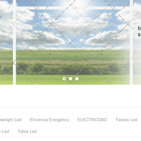
In
so
wnlight Led
Eficiencia Energética
ELECTRICIDAD
Farolas Led
s Led
Tubos Led