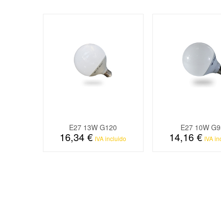
E27 13W G120
E27 10W G9
16,34 €
14,16 €
IVA incluido
IVA in